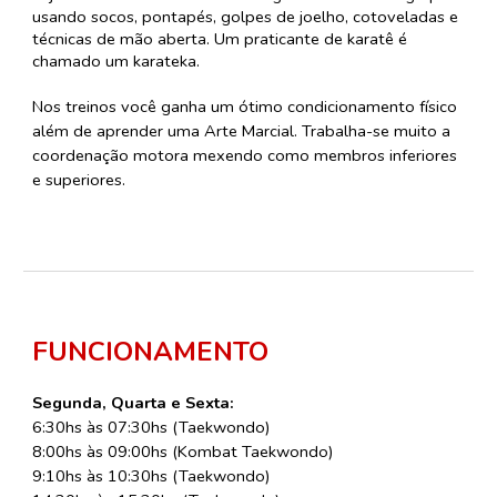
usando socos, pontapés, golpes de joelho, cotoveladas e
técnicas de mão aberta. Um praticante de karatê é
chamado um karateka.
Nos treinos você ganha um ótimo condicionamento físico
além de aprender uma Arte Marcial. Trabalha-se muito a
coordenação motora mexendo como membros inferiores
e superiores.
FUNCIONAMENTO
Segunda, Quarta e Sexta:
​6:
3
0hs às
07:30
hs (Taekwondo)
8
:
0
0hs às
0
9
:
0
0
hs (
Kombat Taekwondo
)
9
:
1
0hs às
10
:
3
0
hs (Taekwondo)