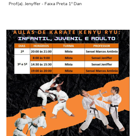
​Prof(a).
Jenyffer
- Faixa Preta
1
º Dan